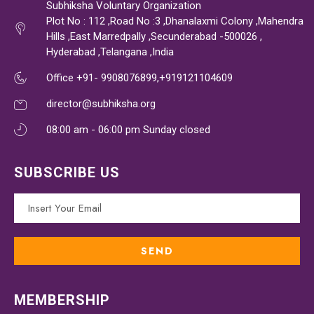
Subhiksha Voluntary Organization
Plot No : 112 ,Road No :3 ,Dhanalaxmi Colony ,Mahendra
Hills ,East Marredpally ,Secunderabad -500026 ,
Hyderabad ,Telangana ,India
Office +91- 9908076899,+919121104609
director@subhiksha.org
08:00 am - 06:00 pm Sunday closed
SUBSCRIBE US
MEMBERSHIP