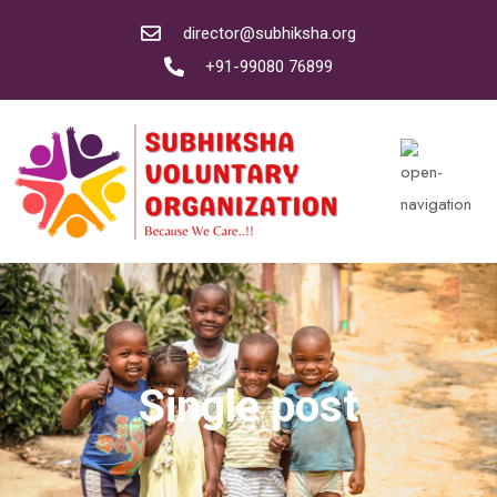
director@subhiksha.org
+91-99080 76899
Single post